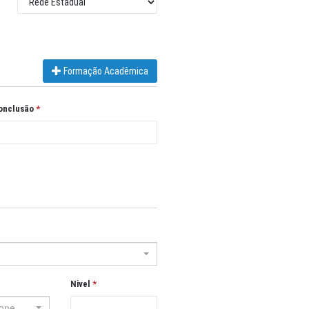
Formação Acadêmica
onclusão
Nivel
ione